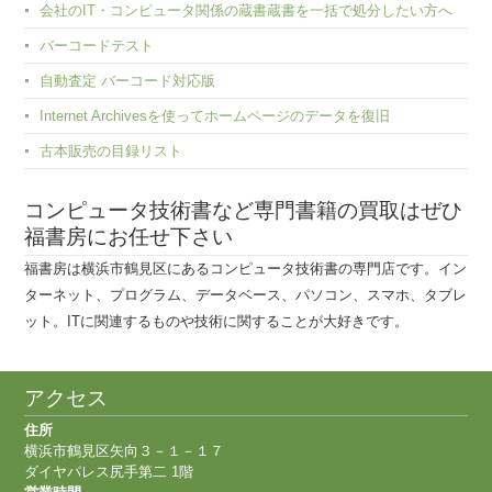
会社のIT・コンピュータ関係の蔵書蔵書を一括で処分したい方へ
バーコードテスト
自動査定 バーコード対応版
Internet Archivesを使ってホームページのデータを復旧
古本販売の目録リスト
コンピュータ技術書など専門書籍の買取はぜひ
福書房にお任せ下さい
福書房は横浜市鶴見区にあるコンピュータ技術書の専門店です。イン
ターネット、プログラム、データベース、パソコン、スマホ、タブレ
ット。ITに関連するものや技術に関することが大好きです。
アクセス
住所
横浜市鶴見区矢向３－１－１７
ダイヤパレス尻手第二 1階