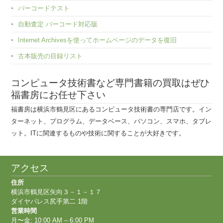
バーコードテスト
自動査定 バーコード対応版
Internet Archivesを使ってホームページのデータを復旧
古本販売の目録リスト
コンピュータ技術書など専門書籍の買取はぜひ
福書房にお任せ下さい
福書房は横浜市鶴見区にあるコンピュータ技術書の専門店です。イン
ターネット、プログラム、データベース、パソコン、スマホ、タブレ
ット。ITに関連するものや技術に関することが大好きです。
アクセス
住所
横浜市鶴見区矢向３－１－１７
ダイヤパレス尻手第二 1階
営業時間
月〜金: 10:00 AM – 6:00 PM