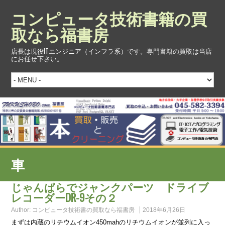
コンピュータ技術書籍の買
取なら福書房
店長は現役ITエンジニア（インフラ系）です。専門書籍の買取は当店
にお任せ下さい。
車
じゃんぱらでジャンクパーツ ドライブ
レコーダーDR-9その２
Author:
コンピュータ技術書の買取なら福書房
2018年6月26日
まずは内蔵のリチウムイオン450mahのリチウムイオンが並列に入っ