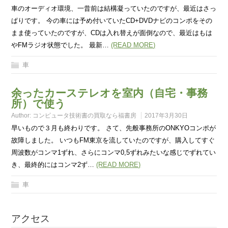
車のオーディオ環境、一昔前は結構凝っていたのですが、最近はさっ
ぱりです。 今の車には予め付いていたCD+DVDナビのコンポをその
まま使っていたのですが、CDは入れ替えが面倒なので、最近はもは
やFMラジオ状態でした。 最新…
(READ MORE)
車
余ったカーステレオを室内（自宅・事務
所）で使う
Author:
コンピュータ技術書の買取なら福書房
2017年3月30日
早いもので３月も終わりです。 さて、先般事務所のONKYOコンポが
故障しました。 いつもFM東京を流していたのですが、購入してすぐ
周波数がコンマ1ずれ、さらにコンマ0,5ずれみたいな感じでずれてい
き、最終的にはコンマ2ず…
(READ MORE)
車
アクセス