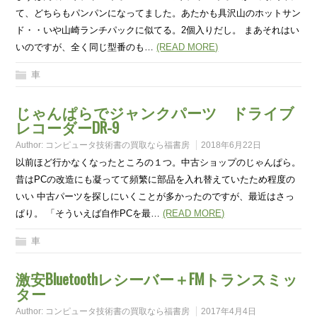
て、どちらもパンパンになってました。あたかも具沢山のホットサン
ド・・いや山崎ランチパックに似てる。2個入りだし。 まあそれはい
いのですが、全く同じ型番のも…
(READ MORE)
車
じゃんぱらでジャンクパーツ ドライブ
レコーダーDR-9
Author:
コンピュータ技術書の買取なら福書房
2018年6月22日
以前ほど行かなくなったところの１つ。中古ショップのじゃんぱら。
昔はPCの改造にも凝ってて頻繁に部品を入れ替えていたため程度の
いい 中古パーツを探しにいくことが多かったのですが、最近はさっ
ぱり。 「そういえば自作PCを最…
(READ MORE)
車
激安Bluetoothレシーバー＋FMトランスミッ
ター
Author:
コンピュータ技術書の買取なら福書房
2017年4月4日