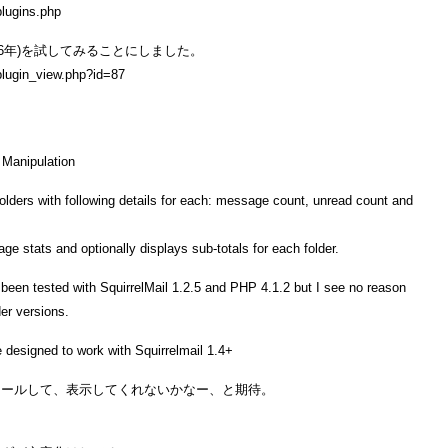
plugins.php
2006年)を試してみることにしました。
/plugin_view.php?id=87
 Manipulation
folders with following details for each: message count, unread count and
ge stats and optionally displays sub-totals for each folder.
s been tested with SquirrelMail 1.2.5 and PHP 4.1.2 but I see no reason
der versions.
e designed to work with Squirrelmail 1.4+
トールして、表示してくれないかなー、と期待。