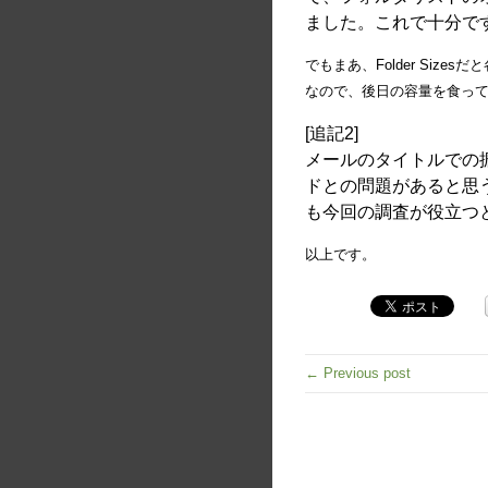
ました。これで十分で
でもまあ、Folder Siz
なので、後日の容量を食っ
[追記2]
メールのタイトルでの
ドとの問題があると思う
も今回の調査が役立つ
以上です。
← Previous post