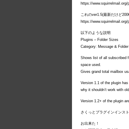
https://www.squirrelmail.org/
これのver1.5(最新だけど
https://www.squirrelmail.org
以下のような説明
Plugins – Folder Sizes
Category: Message & Folder
Shows list of all subscribed 
space used.
Gives grand total mailbox usa
Version 1.1 of the plugin ha
why it shouldn’t work with ol
Version 1.2+ of the plugin ar
さくっとプラグインインス
お出来た！