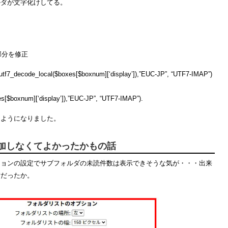
ルダが文字化けしてる。
力の部分を修正
tf7_decode_local($boxes[$boxnum][‘display’]),”EUC-JP”, “UTF7-IMAP”)
s[$boxnum][‘display’]),”EUC-JP”, “UTF7-IMAP”).
るようになりました。
加しなくてよかったかもの話
ションの設定でサブフォルダの未読件数は表示できそうな気が・・・出来
備だったか。