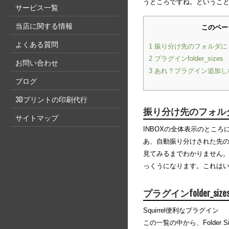
うところですね。というこ
サービス一覧
当店に関する情報
このペー
よくある質問
1
振り分け先のフォルダに
2
プラグインfolder_sizes
お問い合わせ
3
あれ？プラグイン追加し
ブログ
3Dプリントの印刷代行
振り分け先のフォル
サイトマップ
INBOXの全体表示のとこ
あ、自動振り分けされた先
見てみるまでわかりません
っくうになります。これは
プラグインfolder_size
Squirrel便利なプラグイン
この一覧の中から、Folder