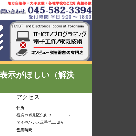
件数の表示がほしい（解決
アクセス
住所
横浜市鶴見区矢向３－１－１７
ダイやパレス尻手第二 1階
営業時間