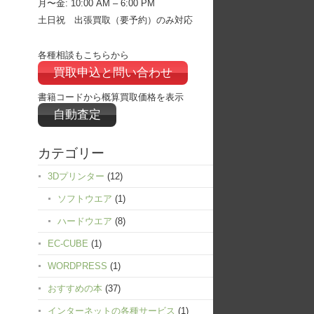
月〜金: 10:00 AM – 6:00 PM
土日祝 出張買取（要予約）のみ対応
各種相談もこちらから
買取申込と問い合わせ
書籍コードから概算買取価格を表示
自動査定
カテゴリー
3Dプリンター
(12)
ソフトウエア
(1)
ハードウエア
(8)
EC-CUBE
(1)
WORDPRESS
(1)
おすすめの本
(37)
インターネットの各種サービス
(1)