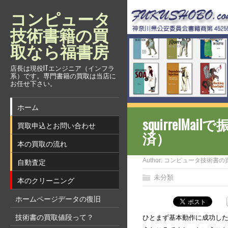
コンピュータ
技術書籍の買
取なら福書房
店長は現役ITエンジニア（インフラ
系）です。専門書籍の買取は当店に
お任せ下さい。
ホーム
squirre
買取申込とお問い合わせ
済）
本の買取の流れ
自動査定
Author:
コンピュータ技術書の
未分類
本のクリーニング
ホームページデータの復旧
技術書の買取値段って？
ひとまず基本動作に成功したS