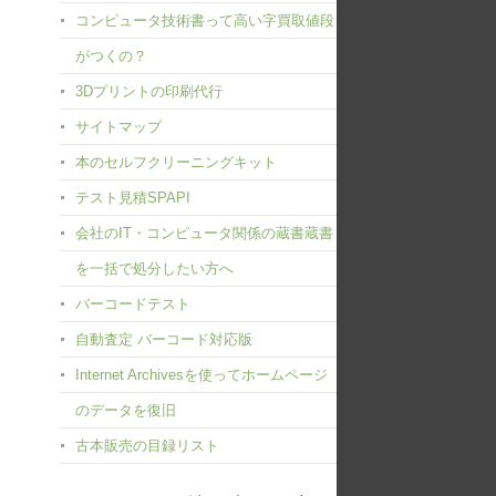
コンピュータ技術書って高い字買取値段
がつくの？
3Dプリントの印刷代行
サイトマップ
本のセルフクリーニングキット
テスト見積SPAPI
会社のIT・コンピュータ関係の蔵書蔵書
を一括で処分したい方へ
バーコードテスト
自動査定 バーコード対応版
Internet Archivesを使ってホームページ
のデータを復旧
古本販売の目録リスト