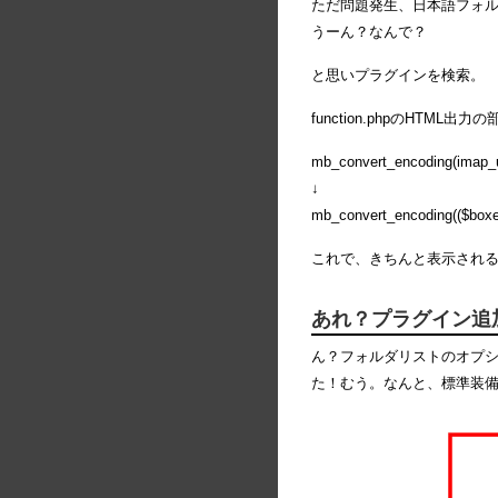
ただ問題発生、日本語フォ
うーん？なんで？
と思いプラグインを検索。
function.phpのHTML出
mb_convert_encoding(imap_u
↓
mb_convert_encoding(($boxe
これで、きちんと表示され
あれ？プラグイン追
ん？フォルダリストのオプ
た！むう。なんと、標準装