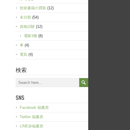
技術書籍の買取
(12)
未分類
(54)
資格試験
(12)
電験3種
(8)
車
(4)
電気
(4)
検索
SNS
Facebook 福書房
Twitter 福書房
LINE@福書房