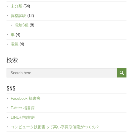
未分類
(54)
資格試験
(12)
電験3種
(8)
車
(4)
電気
(4)
検索
SNS
Facebook 福書房
Twitter 福書房
LINE@福書房
コンピュータ技術書って高い字買取値段がつくの？