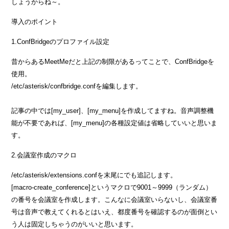
しょうからね～。
導入のポイント
1.ConfBridgeのプロファイル設定
昔からあるMeetMeだと上記の制限があるってことで、ConfBridgeを
使用。
/etc/asterisk/confbridge.confを編集します。
記事の中では[my_user]、[my_menu]を作成してますね。音声調整機
能が不要であれば、[my_menu]の各種設定値は省略していいと思いま
す。
2.会議室作成のマクロ
/etc/asterisk/extensions.confを末尾にでも追記します。
[macro-create_conference]というマクロで9001～9999（ランダム）
の番号を会議室を作成します。こんなに会議室いらないし、会議室番
号は音声で教えてくれるとはいえ、都度番号を確認するのが面倒とい
う人は固定しちゃうのがいいと思います。