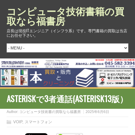
コンピュータ技術書籍の買
取なら福書房
店長は現役ITエンジニア（インフラ系）です。専門書籍の買取は当店
にお任せ下さい。
ASTERISKで3者通話(ASTERISK13版）
Author:
コンピュータ技術書の買取なら福書房
2025年6月6日
VOIP
,
スマートフォン