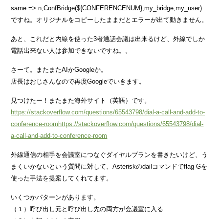
same => n,ConfBridge(${CONFERENCENUM},my_bridge,my_user)
ですね。オリジナルをコピーしたままだとエラーが出て動きません。
あと、これだと内線を使った3者通話会議は出来るけど、外線でしか
電話出来ない人は参加できないですね。。
さーて。またまたAIかGoogleか。
店長はおじさんなので再度Googleでいきます。
見つけたー！またまた海外サイト（英語）です。
https://stackoverflow.com/questions/65543798/dial-a-call-and-add-to-
conference-roomhttps://stackoverflow.com/questions/65543798/dial-
a-call-and-add-to-conference-room
外線通信の相手を会議室につなぐダイヤルプランを書きたいけど、う
まくいかないという質問に対して、Asteriskのdailコマンドでflag Gを
使った手法を提案してくれてます。
いくつかパターンがあります。
（１）呼び出し元と呼び出し先の両方が会議室に入る