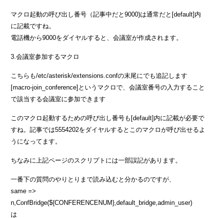
マクロ起動の呼び出し番号（記事中だと9000)は通常だと[default]内
に記載ですね。
電話機から9000をダイヤルすると、会議室が作成されます。
3.会議室参加するマクロ
こちらも/etc/asterisk/extensions.confの末尾にでも追記します
[macro-join_conference]というマクロで、会議室番号の入力すること
で該当する会議室に参加できます
このマクロ起動するための呼び出し番号も[default]内に記載が必要で
すね。記事では5554202をダイヤルするとこのマクロが呼び出せるよ
うになってます。
ちなみに上記ページのスクリプトには一部誤記があります。
一番下の質問のやりとりまで読み込むと分かるのですが、
same =>
n,ConfBridge(${CONFERENCENUM},default_bridge,admin_user)
は