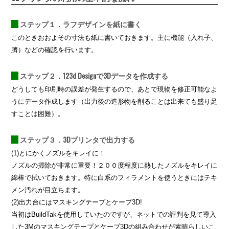
ステップ１．ラフデザインを紙に書く
このときおおよその寸法も紙に書いておきます。主に機能（入れ子、
臍）などの確認を行います。
ステップ２．123d Designで3Dデータを作成する
どうしても印刷時の誤差が発生するので、あとで現物を修正可能なよ
うにデータ作成します（出力後の造形物を削ることは出来ても盛り足
すことは困難）。
ステップ３．3Dプリンタで出力する
(1)とにかくノズルをキレイに！
ノズルの掃除が非常に重要！２００度程度に熱したノズルをキレイに
綿棒で拭いておきます。特に白系のフィラメントを使うときにはテキ
メン汚れが目立ちます。
(2)出力台にはマスキングテープとケープ3D!
当初はBuildTakを使用していたのですが、ネットでの評判を見て導入
した3Mのマスキングテープとケープ3Dの組み合わせが素晴らしいこ