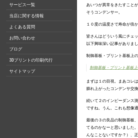
サービス一覧
あいつが異常をきたすこと
そうコンデンサー。
当店に関する情報
１０度の温度さで寿命が倍
よくある質問
皆さんはどういう風にチェ
お問い合わせ
以下興味深い記事がありま
ブログ
制御基板・プリント基板上
3Dプリントの印刷代行
制御基板・プリント基板上
サイトマップ
まずは１の目視。まあコレは
膨れ上がったコンデンサ交
続いて２のインピーダンス
ですね。うん。これも想像
最後の３の良品の制御基板
てるのかなーと思いました
んなことないですか？）、