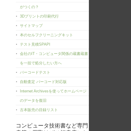
がつくの？
3Dプリントの印刷代行
サイトマップ
本のセルフクリーニングキット
テスト見積SPAPI
会社のIT・コンピュータ関係の蔵書蔵書
を一括で処分したい方へ
バーコードテスト
自動査定 バーコード対応版
Internet Archivesを使ってホームページ
のデータを復旧
古本販売の目録リスト
コンピュータ技術書など専門