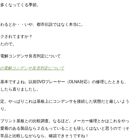
が多くなってくる季節。
かわるとか・・いや、都市伝説ではなく本当に。
ックされてますか？
したので。
の電解コンデンサ良否判定について
の電解コンデンサ良否判定について
基本ですよね。以前DVDプレーヤー（DLNA対応）の修理したときも、
換したら直りましたし。
測定。やっぱりこれは基板上にコンデンサを接続した状態だと厳しいよう
通り。
、プリント基板との比較調査。なるほど。メーカー修理とかはこれをやっ
。愛着のある製品なら２点もっていることも珍しくはないと思うので（そ
正常品と比較しながらなら、確認できそうですね！