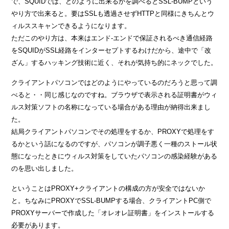
で、SQUIDでは、どのように出来るかを調べるとSSL-BUMPという
やり方で出来ると。要はSSLも透過させずHTTPと同様にきちんとウ
ィルススキャンできるようになります。
ただこのやり方は、本来はエンド-エンドで保証されるべき通信経路
をSQUIDがSSL経路をインターセプトするわけだから、途中で「改
ざん」するハッキング技術に近く、それが気持ち的にネックでした。
クライアントパソコンではどのようにやっているのだろうと思って調
べると・・同じ感じなのですね。ブラウザで表示される証明書がウィ
ルス対策ソフトの名称になっている場合がある理由が納得出来まし
た。
結局クライアントパソコンでその処理をするか、PROXYで処理をす
るかという話になるのですが、パソコンが調子悪く一種のストール状
態になったときにウィルス対策をしていたパソコンの感染経験がある
のを思い出しました。
ということはPROXY+クライアントの構成の方が安全ではないか
と。ちなみにPROXYでSSL-BUMPする場合、クライアントPC側で
PROXYサーバーで作成した「オレオレ証明書」をインストールする
必要があります。