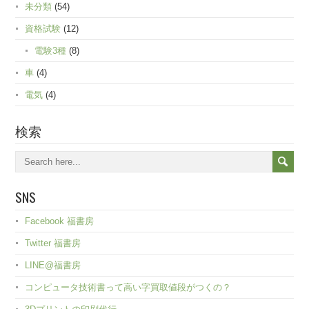
未分類
(54)
資格試験
(12)
電験3種
(8)
車
(4)
電気
(4)
検索
SNS
Facebook 福書房
Twitter 福書房
LINE@福書房
コンピュータ技術書って高い字買取値段がつくの？